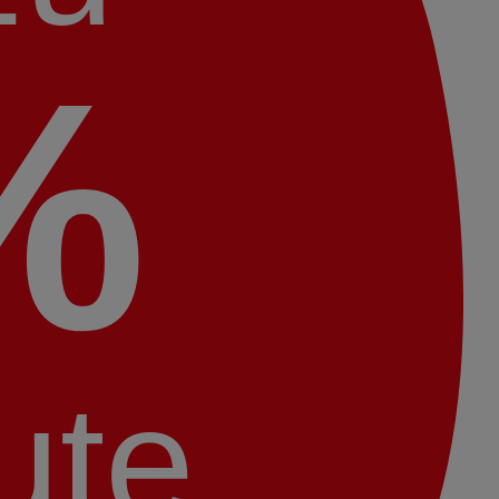
%
ute