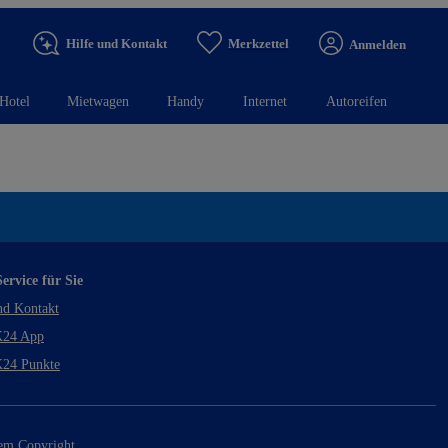
Hilfe und Kontakt
Merkzettel
Anmelden
Hotel
Mietwagen
Handy
Internet
Autoreifen
ervice für Sie
nd Kontakt
24 App
24 Punkte
rem Copyright.