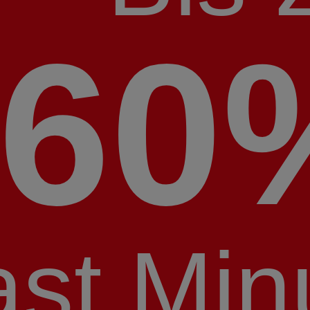
60
ast Min