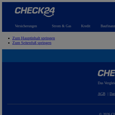
Versicherungen
Strom & Gas
Kredit
Baufinan
Zum Hauptinhalt springen
Zum Seitenfuß springen
Das Verglei
AGB
|
Dat
© 2026 CH