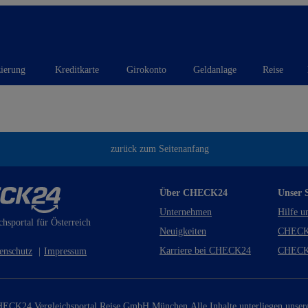
zierung
Kreditkarte
Girokonto
Geldanlage
Reise
zurück zum Seitenanfang
Über CHECK24
Unser S
Unternehmen
Hilfe u
chsportal für Österreich
Neuigkeiten
CHECK
Karriere bei CHECK24
CHECK
enschutz
|
Impressum
ECK24 Vergleichsportal Reise GmbH München.
Alle Inhalte unterliegen unse