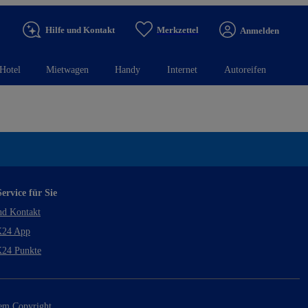
Hilfe und Kontakt
Merkzettel
Anmelden
Hotel
Mietwagen
Handy
Internet
Autoreifen
ervice für Sie
nd Kontakt
24 App
24 Punkte
rem Copyright.