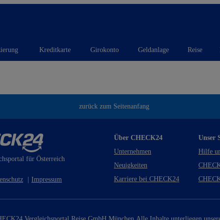
zierung
Kreditkarte
Girokonto
Geldanlage
Reise
zurück zum Seitenanfang
Über CHECK24
Unser S
Unternehmen
Hilfe u
chsportal für Österreich
Neuigkeiten
CHECK
Karriere bei CHECK24
CHECK
enschutz
|
Impressum
ECK24 Vergleichsportal Reise GmbH München.
Alle Inhalte unterliegen unse