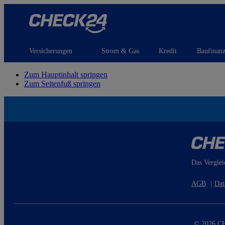
Versicherungen
Strom & Gas
Kredit
Baufinan
Zum Hauptinhalt springen
Zum Seitenfuß springen
Das Verglei
AGB
|
Dat
© 2026 CH