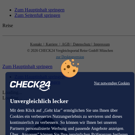
Zum Hauptinhalt springen
Zum Seitenfuß springen
Reise
Kontakt
| Karriere
| AGB
| Datenschutz
| Impressum
© 2026 CHECK24 Vergleichsportal Reise GmbH München
zur Desktopversion
Zum Hauptinhalt springen
Zum Hauptinhalt springen
Zum Seitenfuß springen
Nur notwendige Cookies
Loading...
Loading...
Unvergleichlich lecker
Mit dem Klick auf „Geht klar” ermöglichen Sie uns Ihnen über
Cookies ein verbessertes Nutzungserlebnis zu servieren und dieses
kontinuierlich zu verbessern. So können wir Ihnen bei unseren
Partnern personalisierte Werbung und passende Angebote anzeigen.
Über „Anpassen” können Sie Ihre persönlichen Präferenzen festlegen.