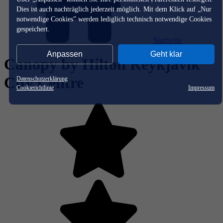
Dies ist auch nachträglich jederzeit möglich. Mit dem Klick auf „Nur
notwendige Cookies” werden lediglich technisch notwendige Cookies
gespeichert.
Startseite
Anpassen
Geht klar
Canopy by Hilton Reykjavik
City Centre
Datenschutzerklärung
Cookierichtlinie
Impressum