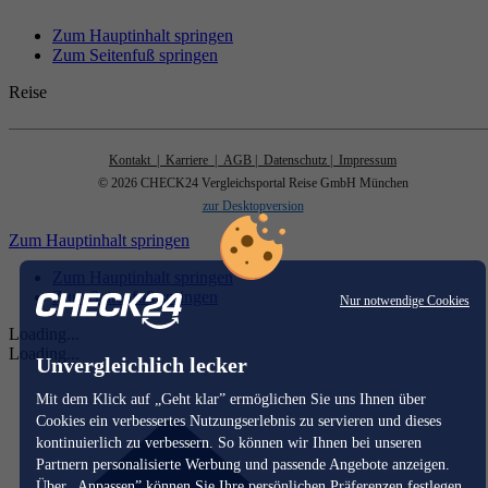
Zum Hauptinhalt springen
Zum Seitenfuß springen
Reise
Kontakt
| Karriere
| AGB
| Datenschutz
| Impressum
© 2026 CHECK24 Vergleichsportal Reise GmbH München
zur Desktopversion
Zum Hauptinhalt springen
Zum Hauptinhalt springen
Zum Seitenfuß springen
Nur notwendige Cookies
Loading...
Loading...
Unvergleichlich lecker
Mit dem Klick auf „Geht klar” ermöglichen Sie uns Ihnen über
Cookies ein verbessertes Nutzungserlebnis zu servieren und dieses
kontinuierlich zu verbessern. So können wir Ihnen bei unseren
Partnern personalisierte Werbung und passende Angebote anzeigen.
Über „Anpassen” können Sie Ihre persönlichen Präferenzen festlegen.