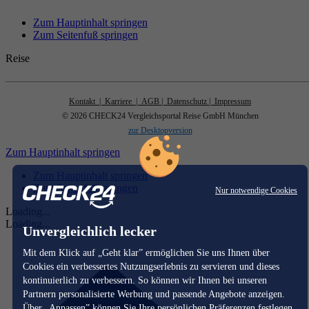
Zum Hauptinhalt springen
Zum Seitenfuß springen
Reise
Kontakt
| Karriere
| AGB
| Datenschutz
| Impressum
© 2026 CHECK24 Vergleichsportal Reise GmbH München
zur Desktopversion
Zum Hauptinhalt springen
Zum Hauptinhalt springen
Zum Seitenfuß springen
Nur notwendige Cookies
Loading...
Loading...
Unvergleichlich lecker
Mit dem Klick auf „Geht klar” ermöglichen Sie uns Ihnen über
Cookies ein verbessertes Nutzungserlebnis zu servieren und dieses
kontinuierlich zu verbessern. So können wir Ihnen bei unseren
Partnern personalisierte Werbung und passende Angebote anzeigen.
Über „Anpassen” können Sie Ihre persönlichen Präferenzen festlegen.