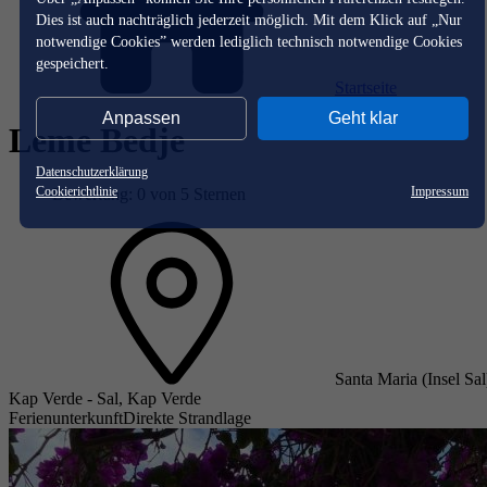
Dies ist auch nachträglich jederzeit möglich. Mit dem Klick auf „Nur
notwendige Cookies” werden lediglich technisch notwendige Cookies
gespeichert.
Startseite
Anpassen
Geht klar
Leme Bedje
Datenschutzerklärung
Cookierichtlinie
Impressum
Bewertung: 0 von 5 Sternen
Santa Maria (Insel Sal
Kap Verde - Sal, Kap Verde
Ferienunterkunft
Direkte Strandlage