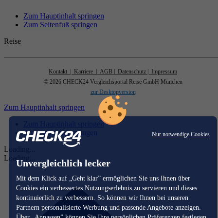
Zum Hauptinhalt springen
Zum Seitenfuß springen
Reise
Kontakt
| Karriere
| AGB
| Datenschutz
| Impressum
© 2026 CHECK24 Vergleichsportal Reise GmbH München
zur Desktopversion
Zum Hauptinhalt springen
Zum Hauptinhalt springen
Zum Seitenfuß springen
Nur notwendige Cookies
Loading...
Loading...
Unvergleichlich lecker
Mit dem Klick auf „Geht klar” ermöglichen Sie uns Ihnen über
Cookies ein verbessertes Nutzungserlebnis zu servieren und dieses
kontinuierlich zu verbessern. So können wir Ihnen bei unseren
Partnern personalisierte Werbung und passende Angebote anzeigen.
Über „Anpassen” können Sie Ihre persönlichen Präferenzen festlegen.