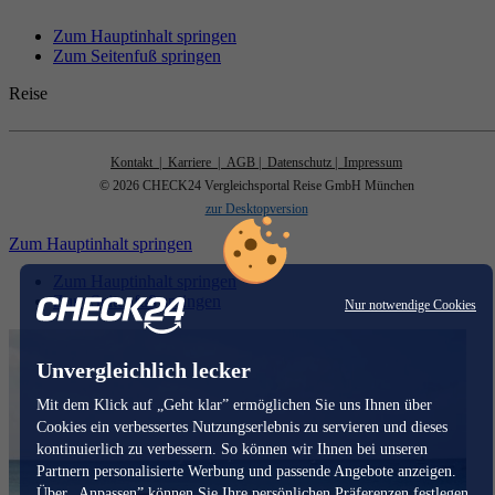
Zum Hauptinhalt springen
Zum Seitenfuß springen
Reise
Kontakt
| Karriere
| AGB
| Datenschutz
| Impressum
© 2026 CHECK24 Vergleichsportal Reise GmbH München
zur Desktopversion
Zum Hauptinhalt springen
Zum Hauptinhalt springen
Zum Seitenfuß springen
Nur notwendige Cookies
Unvergleichlich lecker
Mit dem Klick auf „Geht klar” ermöglichen Sie uns Ihnen über
Cookies ein verbessertes Nutzungserlebnis zu servieren und dieses
kontinuierlich zu verbessern. So können wir Ihnen bei unseren
Partnern personalisierte Werbung und passende Angebote anzeigen.
Über „Anpassen” können Sie Ihre persönlichen Präferenzen festlegen.