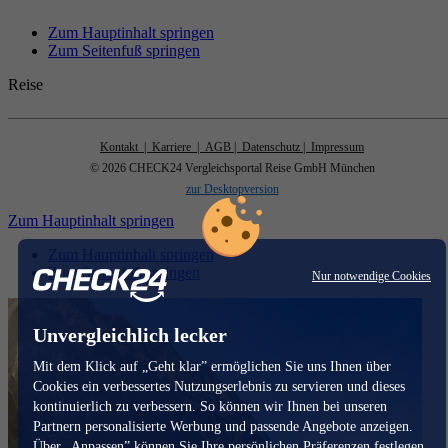
Zum Hauptinhalt springen
Zum Seitenfuß springen
Reise
Kontakt
| Karriere
| AGB
| Datenschutz
| Impressum
© 2026 CHECK24 Vergleichsportal Reise GmbH München
zur Desktopversion
Zum Hauptinhalt springen
Zum Hauptinhalt springen
Zum Seitenfuß springen
Nur notwendige Cookies
Unvergleichlich lecker
Mit dem Klick auf „Geht klar” ermöglichen Sie uns Ihnen über
Cookies ein verbessertes Nutzungserlebnis zu servieren und dieses
kontinuierlich zu verbessern. So können wir Ihnen bei unseren
Partnern personalisierte Werbung und passende Angebote anzeigen.
Über „Anpassen” können Sie Ihre persönlichen Präferenzen festlegen.