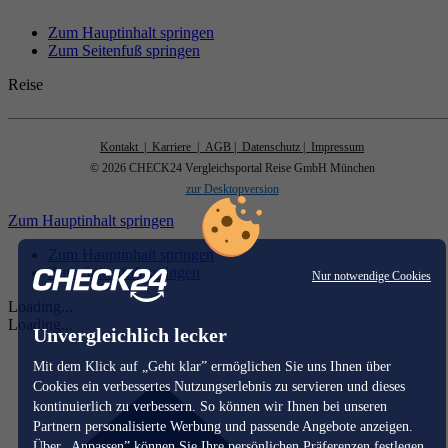
Zum Hauptinhalt springen
Zum Seitenfuß springen
Reise
Kontakt
| Karriere
| AGB
| Datenschutz
| Impressum
© 2026 CHECK24 Vergleichsportal Reise GmbH München
zur Desktopversion
Zum Hauptinhalt springen
Zum Hauptinhalt springen
Zum Seitenfuß springen
Nur notwendige Cookies
Loading...
Loading...
Unvergleichlich lecker
Mit dem Klick auf „Geht klar” ermöglichen Sie uns Ihnen über
Cookies ein verbessertes Nutzungserlebnis zu servieren und dieses
kontinuierlich zu verbessern. So können wir Ihnen bei unseren
Partnern personalisierte Werbung und passende Angebote anzeigen.
Über „Anpassen” können Sie Ihre persönlichen Präferenzen festlegen.