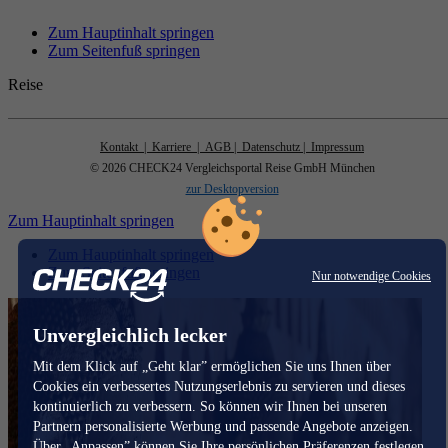
Zum Hauptinhalt springen
Zum Seitenfuß springen
Reise
Kontakt
| Karriere
| AGB
| Datenschutz
| Impressum
© 2026 CHECK24 Vergleichsportal Reise GmbH München
zur Desktopversion
Zum Hauptinhalt springen
Zum Hauptinhalt springen
Zum Seitenfuß springen
Nur notwendige Cookies
Unvergleichlich lecker
Mit dem Klick auf „Geht klar” ermöglichen Sie uns Ihnen über
Cookies ein verbessertes Nutzungserlebnis zu servieren und dieses
kontinuierlich zu verbessern. So können wir Ihnen bei unseren
Partnern personalisierte Werbung und passende Angebote anzeigen.
Über „Anpassen” können Sie Ihre persönlichen Präferenzen festlegen.