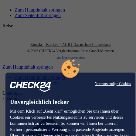
Zum Hauptinhalt springen
Zum Seitenfuß springen
Reise
Kontakt
| Karriere
| AGB
| Datenschutz
| Impressum
© 2026 CHECK24 Vergleichsportal Reise GmbH München
zur Desktopversion
Zum Hauptinhalt springen
Zum Hauptinhalt springen
Zum Seitenfuß springen
Nur notwendige Cookies
Loading...
Loading...
Unvergleichlich lecker
Mit dem Klick auf „Geht klar” ermöglichen Sie uns Ihnen über
Cookies ein verbessertes Nutzungserlebnis zu servieren und dieses
kontinuierlich zu verbessern. So können wir Ihnen bei unseren
Partnern personalisierte Werbung und passende Angebote anzeigen.
Über „Anpassen” können Sie Ihre persönlichen Präferenzen festlegen.