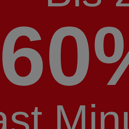
60
ast Min