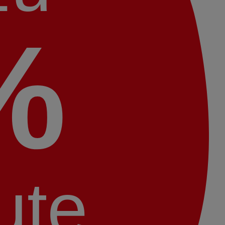
%
ute