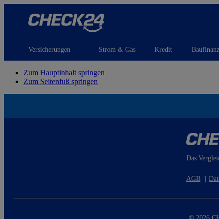
Versicherungen
Strom & Gas
Kredit
Baufinan
Zum Hauptinhalt springen
Zum Seitenfuß springen
Das Verglei
AGB
|
Dat
© 2026 CH