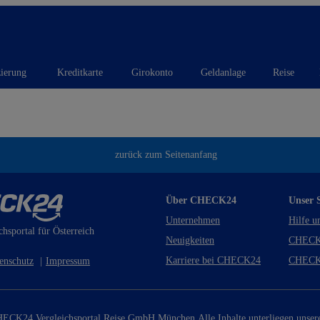
zierung
Kreditkarte
Girokonto
Geldanlage
Reise
zurück zum Seitenanfang
Über CHECK24
Unser S
Unternehmen
Hilfe u
chsportal für Österreich
Neuigkeiten
CHECK
Karriere bei CHECK24
CHECK
enschutz
|
Impressum
ECK24 Vergleichsportal Reise GmbH München.
Alle Inhalte unterliegen unse