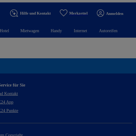
Hilfe und Kontakt
Merkzettel
Anmelden
Hotel
Mietwagen
Handy
Internet
Autoreifen
ervice für Sie
nd Kontakt
24 App
24 Punkte
rem Copyright.