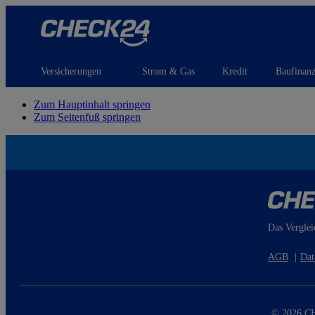
Versicherungen
Strom & Gas
Kredit
Baufinan
Zum Hauptinhalt springen
Zum Seitenfuß springen
Das Verglei
AGB
|
Dat
© 2026 CH