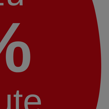
%
ute