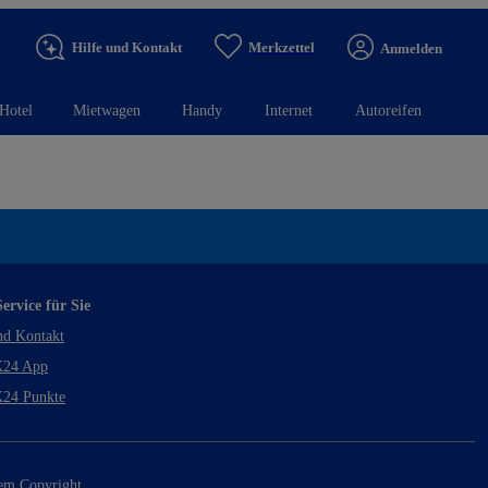
Hilfe und Kontakt
Merkzettel
Anmelden
Hotel
Mietwagen
Handy
Internet
Autoreifen
ervice für Sie
nd Kontakt
24 App
24 Punkte
rem Copyright.