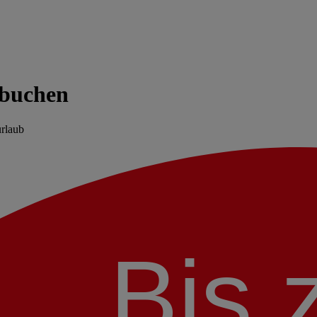
 buchen
urlaub
Bis 