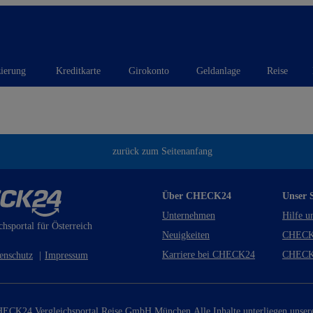
zierung
Kreditkarte
Girokonto
Geldanlage
Reise
zurück zum Seitenanfang
Über CHECK24
Unser S
Unternehmen
Hilfe u
chsportal für Österreich
Neuigkeiten
CHECK
Karriere bei CHECK24
CHECK
enschutz
|
Impressum
ECK24 Vergleichsportal Reise GmbH München.
Alle Inhalte unterliegen unse