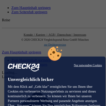
Zum Hauptinhalt springen
Zum Seitenfuß springen
Reise
Kontakt
| Karriere
| AGB
| Datenschutz
| Impressum
© 2026 CHECK24 Vergleichsportal Reise GmbH München
zur Desktopversion
Zum Hauptinhalt springen
Zum Hauptinhalt springen
Zum Seitenfuß springen
Nur notwendige Cookies
Loading...
Loading...
Unvergleichlich lecker
Mit dem Klick auf „Geht klar” ermöglichen Sie uns Ihnen über
Cookies ein verbessertes Nutzungserlebnis zu servieren und dieses
kontinuierlich zu verbessern. So können wir Ihnen bei unseren
Partnern personalisierte Werbung und passende Angebote anzeigen.
Über „Anpassen” können Sie Ihre persönlichen Präferenzen festlegen.