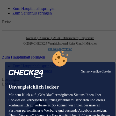
Zum Hauptinhalt springen
Zum Seitenfuß springen
Reise
Kontakt
| Karriere
| AGB
| Datenschutz
| Impressum
© 2026 CHECK24 Vergleichsportal Reise GmbH München
zur Desktopversion
Zum Hauptinhalt springen
Zum Hauptinhalt springen
Zum Seitenfuß springen
Nur notwendige Cookies
Loading...
Loading...
Unvergleichlich lecker
Mit dem Klick auf „Geht klar” ermöglichen Sie uns Ihnen über
Cookies ein verbessertes Nutzungserlebnis zu servieren und dieses
kontinuierlich zu verbessern. So können wir Ihnen bei unseren
Partnern personalisierte Werbung und passende Angebote anzeigen.
Über „Anpassen” können Sie Ihre persönlichen Präferenzen festlegen.