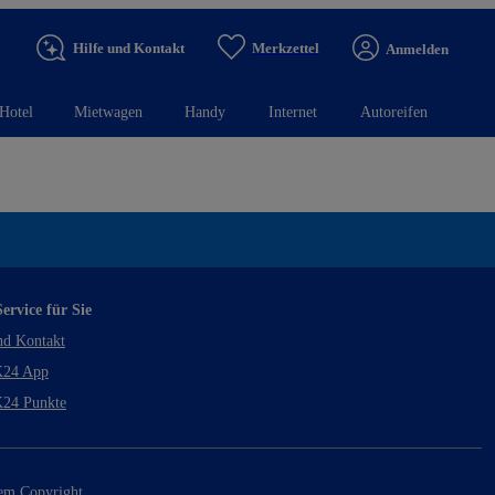
Hilfe und Kontakt
Merkzettel
Anmelden
Hotel
Mietwagen
Handy
Internet
Autoreifen
ervice für Sie
nd Kontakt
24 App
24 Punkte
rem Copyright.