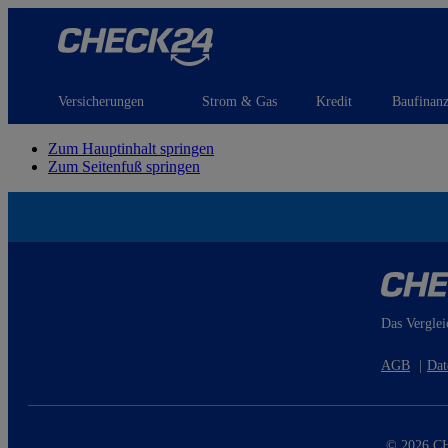
Versicherungen
Strom & Gas
Kredit
Baufinan
Zum Hauptinhalt springen
Zum Seitenfuß springen
Das Verglei
AGB
|
Dat
© 2026 CH