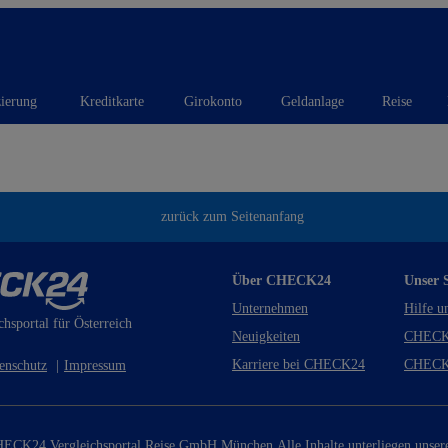
zierung
Kreditkarte
Girokonto
Geldanlage
Reise
zurück zum Seitenanfang
Über CHECK24
Unser S
Unternehmen
Hilfe u
chsportal für Österreich
Neuigkeiten
CHECK
Karriere bei CHECK24
CHECK
enschutz
|
Impressum
ECK24 Vergleichsportal Reise GmbH München.
Alle Inhalte unterliegen unse