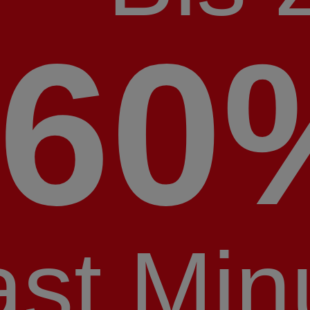
60
ast Min