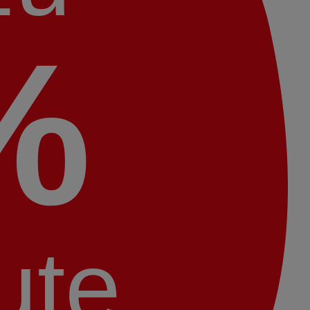
%
ute