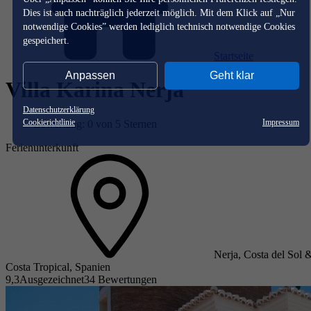
Dies ist auch nachträglich jederzeit möglich. Mit dem Klick auf „Nur
notwendige Cookies” werden lediglich technisch notwendige Cookies
gespeichert.
Startseite
Anpassen
Geht klar
Villa Karina Nerja
Datenschutzerklärung
Cookierichtlinie
Impressum
Bewertung: 0 von 5 Sternen
Ferienunterkunft
Nerja, Costa del Sol 
Costa Tropical, Spanien
9,3
Ausgezeichnet
34 Bewertungen