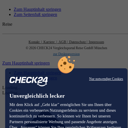
Zum Hauptinhalt springen
Zum Seitenfuß springen
Reise
Kontakt
| Karriere
| AGB
| Datenschutz
| Impressum
© 2026 CHECK24 Vergleichsportal Reise GmbH München
zur Desktopversion
Zum Hauptinhalt springen
Zum Hauptinhalt springen
Zum Seitenfuß springen
Nur notwendige Cookies
Loading...
Loading...
Unvergleichlich lecker
Mit dem Klick auf „Geht klar” ermöglichen Sie uns Ihnen über
Cookies ein verbessertes Nutzungserlebnis zu servieren und dieses
kontinuierlich zu verbessern. So können wir Ihnen bei unseren
Partnern personalisierte Werbung und passende Angebote anzeigen.
Über „Anpassen” können Sie Ihre persönlichen Präferenzen festlegen.