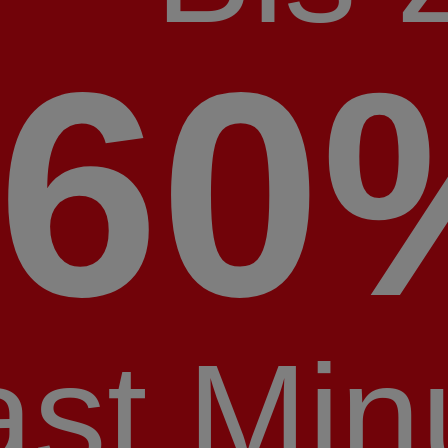
60
ast Min