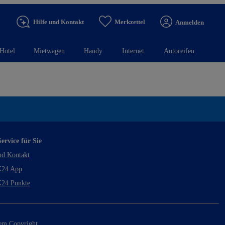
Hilfe und Kontakt
Merkzettel
Anmelden
Hotel
Mietwagen
Handy
Internet
Autoreifen
ervice für Sie
nd Kontakt
24 App
24 Punkte
rem Copyright.