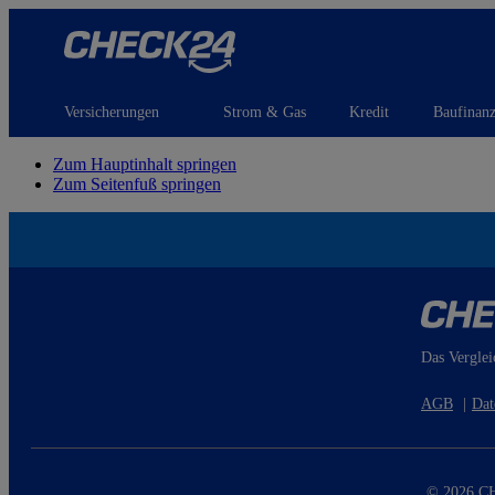
Versicherungen
Strom & Gas
Kredit
Baufinan
Zum Hauptinhalt springen
Zum Seitenfuß springen
Das Verglei
AGB
|
Dat
© 2026 CH