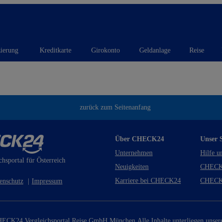
zierung
Kreditkarte
Girokonto
Geldanlage
Reise
zurück zum Seitenanfang
Über CHECK24
Unser S
Unternehmen
Hilfe u
chsportal für Österreich
Neuigkeiten
CHECK
Karriere bei CHECK24
CHECK
enschutz
|
Impressum
ECK24 Vergleichsportal Reise GmbH München.
Alle Inhalte unterliegen unse