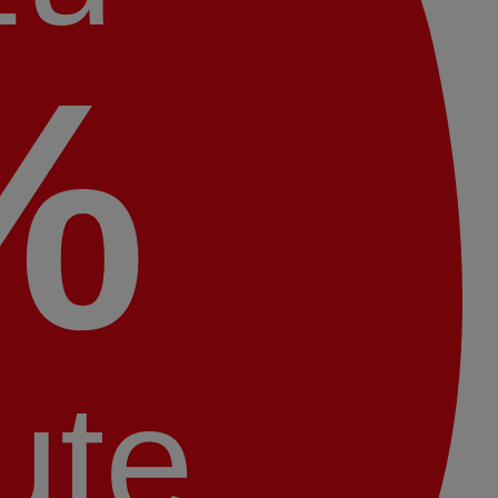
%
ute