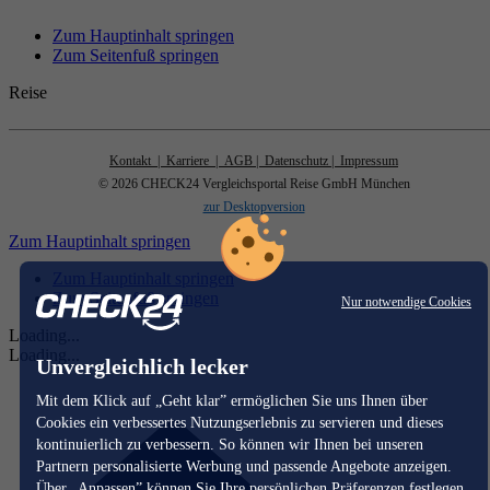
Zum Hauptinhalt springen
Zum Seitenfuß springen
Reise
Kontakt
| Karriere
| AGB
| Datenschutz
| Impressum
© 2026 CHECK24 Vergleichsportal Reise GmbH München
zur Desktopversion
Zum Hauptinhalt springen
Zum Hauptinhalt springen
Zum Seitenfuß springen
Nur notwendige Cookies
Loading...
Loading...
Unvergleichlich lecker
Mit dem Klick auf „Geht klar” ermöglichen Sie uns Ihnen über
Cookies ein verbessertes Nutzungserlebnis zu servieren und dieses
kontinuierlich zu verbessern. So können wir Ihnen bei unseren
Partnern personalisierte Werbung und passende Angebote anzeigen.
Über „Anpassen” können Sie Ihre persönlichen Präferenzen festlegen.