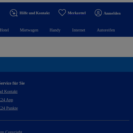
Hilfe und Kontakt
Merkzettel
Anmelden
Hotel
Mietwagen
Handy
Internet
Autoreifen
ervice für Sie
nd Kontakt
24 App
24 Punkte
rem Copyright.