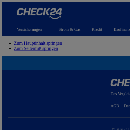
Versicherungen
Strom & Gas
Kredit
Baufinan
Zum Hauptinhalt springen
Zum Seitenfuß springen
Das Verglei
AGB
|
Dat
© 2026 CH