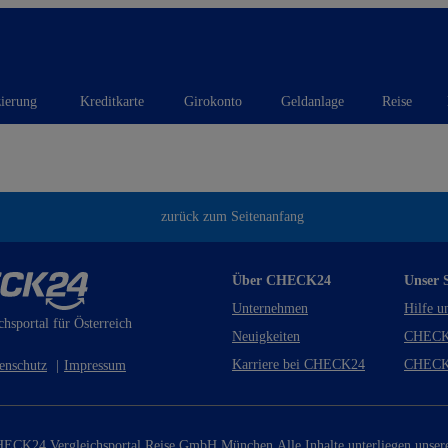
zierung
Kreditkarte
Girokonto
Geldanlage
Reise
zurück zum Seitenanfang
Über CHECK24
Unser S
Unternehmen
Hilfe u
chsportal für Österreich
Neuigkeiten
CHECK
Karriere bei CHECK24
CHECK
enschutz
|
Impressum
ECK24 Vergleichsportal Reise GmbH München.
Alle Inhalte unterliegen unse