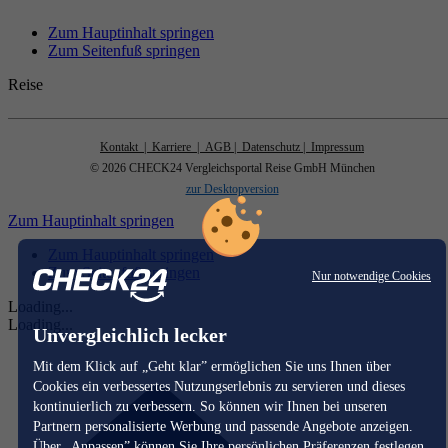
Zum Hauptinhalt springen
Zum Seitenfuß springen
Reise
Kontakt
| Karriere
| AGB
| Datenschutz
| Impressum
© 2026 CHECK24 Vergleichsportal Reise GmbH München
zur Desktopversion
Zum Hauptinhalt springen
Zum Hauptinhalt springen
Zum Seitenfuß springen
Nur notwendige Cookies
Loading...
Loading...
Unvergleichlich lecker
Mit dem Klick auf „Geht klar” ermöglichen Sie uns Ihnen über
Cookies ein verbessertes Nutzungserlebnis zu servieren und dieses
kontinuierlich zu verbessern. So können wir Ihnen bei unseren
Partnern personalisierte Werbung und passende Angebote anzeigen.
Über „Anpassen” können Sie Ihre persönlichen Präferenzen festlegen.