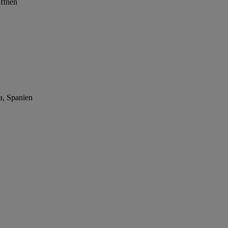
öffnen
a, Spanien