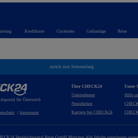
zierung
Kreditkarte
Girokonto
Geldanlage
Reise
zurück zum Seitenanfang
Über CHECK24
Unser S
Unternehmen
Hilfe u
chsportal für Österreich
Neuigkeiten
CHECK
Karriere bei CHECK24
CHECK
enschutz
|
Impressum
ECK24 Vergleichsportal Reise GmbH München.
Alle Inhalte unterliegen unse