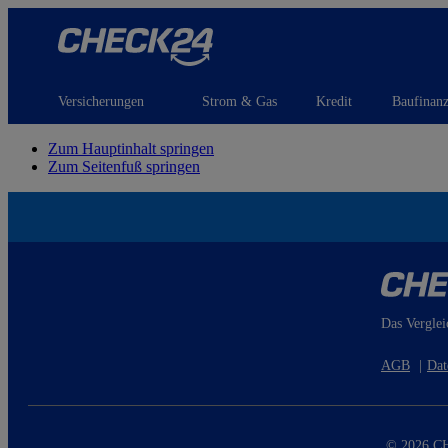
Versicherungen
Strom & Gas
Kredit
Baufinan
Zum Hauptinhalt springen
Zum Seitenfuß springen
Das Verglei
AGB
|
Dat
© 2026 CH