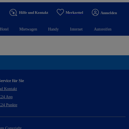
Hilfe und Kontakt
Merkzettel
Anmelden
Hotel
Mietwagen
Handy
Internet
Autoreifen
ervice für Sie
nd Kontakt
24 App
24 Punkte
rem Copyright.