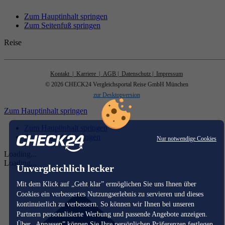
Zum Hauptinhalt springen
Zum Seitenfuß springen
Reise
Kontakt
| Karriere
| AGB
| Datenschutz
| Impressum
© 2026 CHECK24 Vergleichsportal Reise GmbH München
zur Desktopversion
Zum Hauptinhalt springen
Zum Hauptinhalt springen
Zum Seitenfuß springen
Nur notwendige Cookies
Loading...
Loading...
Unvergleichlich lecker
Mit dem Klick auf „Geht klar” ermöglichen Sie uns Ihnen über
Cookies ein verbessertes Nutzungserlebnis zu servieren und dieses
kontinuierlich zu verbessern. So können wir Ihnen bei unseren
Partnern personalisierte Werbung und passende Angebote anzeigen.
Über „Anpassen” können Sie Ihre persönlichen Präferenzen festlegen.