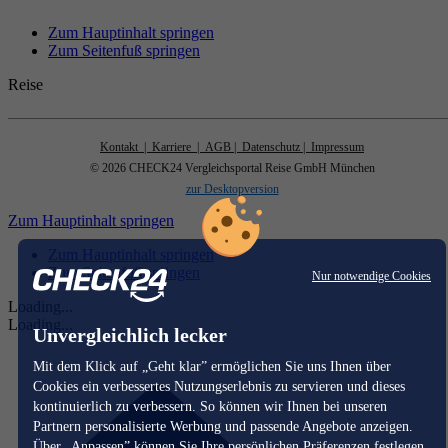
Zum Hauptinhalt springen
Zum Seitenfuß springen
Reise
Kontakt
| Karriere
| AGB
| Datenschutz
| Impressum
© 2026 CHECK24 Vergleichsportal Reise GmbH München
zur Desktopversion
Zum Hauptinhalt springen
Zum Hauptinhalt springen
Zum Seitenfuß springen
Nur notwendige Cookies
Loading...
Loading...
Unvergleichlich lecker
Mit dem Klick auf „Geht klar” ermöglichen Sie uns Ihnen über
Cookies ein verbessertes Nutzungserlebnis zu servieren und dieses
kontinuierlich zu verbessern. So können wir Ihnen bei unseren
Partnern personalisierte Werbung und passende Angebote anzeigen.
Über „Anpassen” können Sie Ihre persönlichen Präferenzen festlegen.