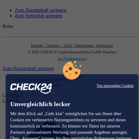
Zum Hauptinhalt springen
Zum Seitenfuß springen
Reise
Kontakt
| Karriere
| AGB
| Datenschutz
| Impressum
© 2026 CHECK24 Vergleichsportal Reise GmbH München
zur Desktopversion
Zum Hauptinhalt springen
Zum Hauptinhalt springen
Zum Seitenfuß springen
Nur notwendige Cookies
Loading...
Loading...
Unvergleichlich lecker
Mit dem Klick auf „Geht klar” ermöglichen Sie uns Ihnen über
Cookies ein verbessertes Nutzungserlebnis zu servieren und dieses
kontinuierlich zu verbessern. So können wir Ihnen bei unseren
Partnern personalisierte Werbung und passende Angebote anzeigen.
Über „Anpassen” können Sie Ihre persönlichen Präferenzen festlegen.