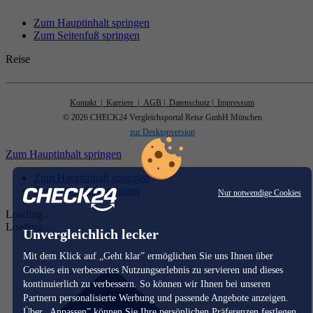
Zum Hauptinhalt springen
Zum Seitenfuß springen
Reise
Kontakt
| Karriere
| AGB
| Datenschutz
| Impressum
© 2026 CHECK24 Vergleichsportal Reise GmbH München
zur Desktopversion
Zum Hauptinhalt springen
Zum Hauptinhalt springen
Zum Seitenfuß springen
Nur notwendige Cookies
Loading...
Loading...
Unvergleichlich lecker
Mit dem Klick auf „Geht klar” ermöglichen Sie uns Ihnen über
Cookies ein verbessertes Nutzungserlebnis zu servieren und dieses
kontinuierlich zu verbessern. So können wir Ihnen bei unseren
Partnern personalisierte Werbung und passende Angebote anzeigen.
Über „Anpassen” können Sie Ihre persönlichen Präferenzen festlegen.