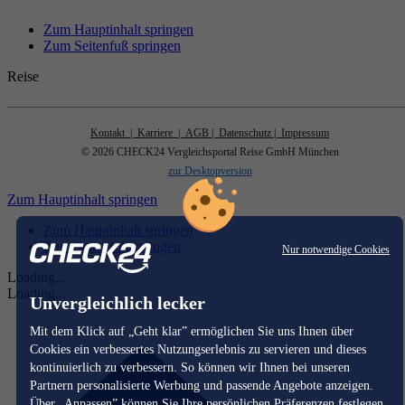
Zum Hauptinhalt springen
Zum Seitenfuß springen
Reise
Kontakt
| Karriere
| AGB
| Datenschutz
| Impressum
© 2026 CHECK24 Vergleichsportal Reise GmbH München
zur Desktopversion
Zum Hauptinhalt springen
Zum Hauptinhalt springen
Zum Seitenfuß springen
Nur notwendige Cookies
Loading...
Loading...
Unvergleichlich lecker
Mit dem Klick auf „Geht klar” ermöglichen Sie uns Ihnen über
Cookies ein verbessertes Nutzungserlebnis zu servieren und dieses
kontinuierlich zu verbessern. So können wir Ihnen bei unseren
Partnern personalisierte Werbung und passende Angebote anzeigen.
Über „Anpassen” können Sie Ihre persönlichen Präferenzen festlegen.