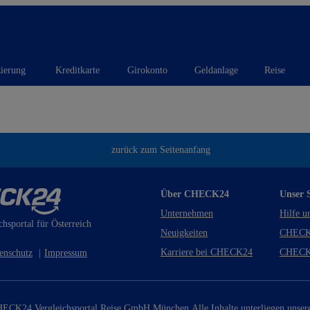
zierung
Kreditkarte
Girokonto
Geldanlage
Reise
zurück zum Seitenanfang
Über CHECK24
Unser S
Unternehmen
Hilfe u
chsportal für Österreich
Neuigkeiten
CHECK
Karriere bei CHECK24
CHECK
enschutz
|
Impressum
ECK24 Vergleichsportal Reise GmbH München.
Alle Inhalte unterliegen unse