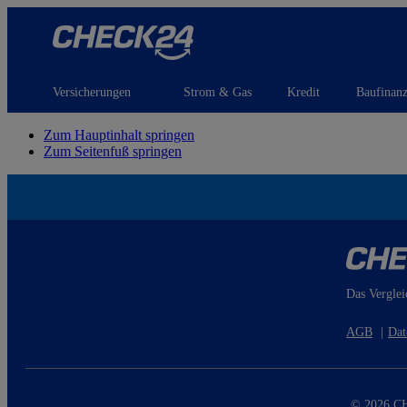
Versicherungen
Strom & Gas
Kredit
Baufinan
Zum Hauptinhalt springen
Zum Seitenfuß springen
Das Verglei
AGB
|
Dat
© 2026 CH