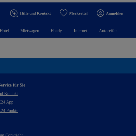
Hilfe und Kontakt
Merkzettel
Anmelden
Hotel
Mietwagen
Handy
Internet
Autoreifen
ervice für Sie
nd Kontakt
24 App
24 Punkte
rem Copyright.