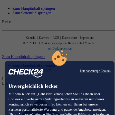
Zum Hauptinhalt springen
Zum Seitenfuß springen
Reise
Kontakt
| Karriere
| AGB
| Datenschutz
| Impressum
© 2026 CHECK24 Vergleichsportal Reise GmbH München
zur Desktopversion
Zum Hauptinhalt springen
Zum Hauptinhalt springen
Zum Seitenfuß springen
Nur notwendige Cookies
Loading...
Loading...
Unvergleichlich lecker
Mit dem Klick auf „Geht klar” ermöglichen Sie uns Ihnen über
Cookies ein verbessertes Nutzungserlebnis zu servieren und dieses
kontinuierlich zu verbessern. So können wir Ihnen bei unseren
Partnern personalisierte Werbung und passende Angebote anzeigen.
Über „Anpassen” können Sie Ihre persönlichen Präferenzen festlegen.