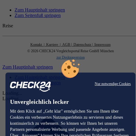
Zum Hauptinhalt springen
Zum Seitenfuß springen
Reise
Kontakt
| Karriere
| AGB
| Datenschutz
| Impressum
© 2026 CHECK24 Vergleichsportal Reise GmbH München
zur Desktopversion
Zum Hauptinhalt springen
Zum Hauptinhalt springen
Zum Seitenfuß springen
Nur notwendige Cookies
Loading...
Loading...
Unvergleichlich lecker
Mit dem Klick auf „Geht klar” ermöglichen Sie uns Ihnen über
Cookies ein verbessertes Nutzungserlebnis zu servieren und dieses
kontinuierlich zu verbessern. So können wir Ihnen bei unseren
Partnern personalisierte Werbung und passende Angebote anzeigen.
Über „Anpassen” können Sie Ihre persönlichen Präferenzen festlegen.