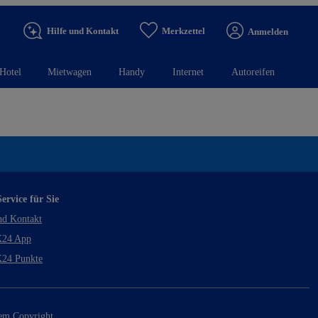
Hilfe und Kontakt
Merkzettel
Anmelden
Hotel
Mietwagen
Handy
Internet
Autoreifen
ervice für Sie
nd Kontakt
24 App
24 Punkte
rem Copyright.