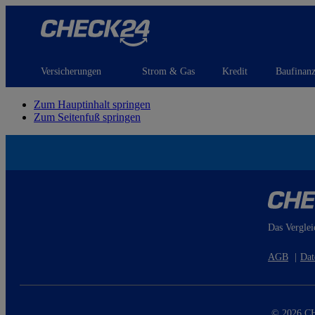
Versicherungen
Strom & Gas
Kredit
Baufinan
Zum Hauptinhalt springen
Zum Seitenfuß springen
Das Verglei
AGB
|
Dat
© 2026 CH