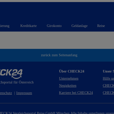
zierung
Kreditkarte
Girokonto
Geldanlage
Reise
zurück zum Seitenanfang
Über CHECK24
Unser S
Unternehmen
Hilfe u
chsportal für Österreich
Neuigkeiten
CHECK
Karriere bei CHECK24
CHECK
enschutz
|
Impressum
ECK24 Vergleichsportal Reise GmbH München.
Alle Inhalte unterliegen unse