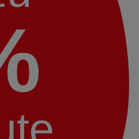
%
ute