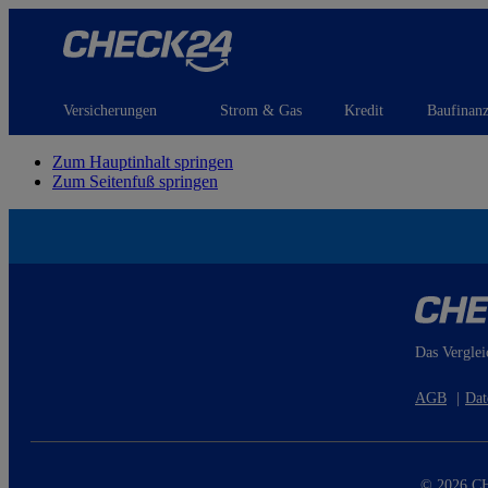
Versicherungen
Strom & Gas
Kredit
Baufinan
Zum Hauptinhalt springen
Zum Seitenfuß springen
Das Verglei
AGB
|
Dat
© 2026 CH