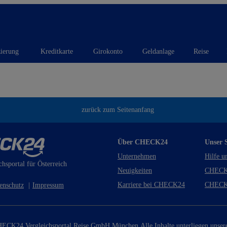
zierung
Kreditkarte
Girokonto
Geldanlage
Reise
zurück zum Seitenanfang
Über CHECK24
Unser S
Unternehmen
Hilfe u
chsportal für Österreich
Neuigkeiten
CHECK
Karriere bei CHECK24
CHECK
enschutz
|
Impressum
ECK24 Vergleichsportal Reise GmbH München.
Alle Inhalte unterliegen unse