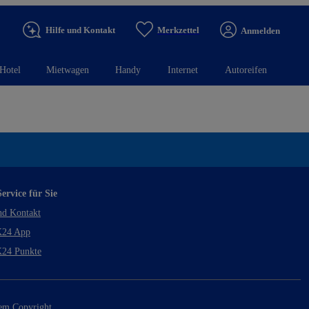
Hilfe und Kontakt
Merkzettel
Anmelden
Hotel
Mietwagen
Handy
Internet
Autoreifen
ervice für Sie
nd Kontakt
24 App
24 Punkte
rem Copyright.