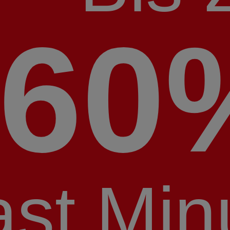
60
ast Min