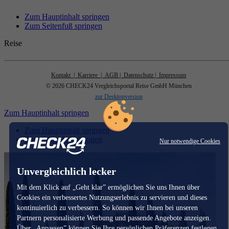
Zum Hauptinhalt springen
Zum Seitenfuß springen
Reise
Kontakt
| Karriere
| AGB
| Datenschutz
| Impressum
© 2026 CHECK24 Vergleichsportal Reise GmbH München
zur Desktopversion
Zum Hauptinhalt springen
Zum Hauptinhalt springen
Zum Seitenfuß springen
Nur notwendige Cookies
Unvergleichlich lecker
Mit dem Klick auf „Geht klar” ermöglichen Sie uns Ihnen über
Cookies ein verbessertes Nutzungserlebnis zu servieren und dieses
kontinuierlich zu verbessern. So können wir Ihnen bei unseren
Partnern personalisierte Werbung und passende Angebote anzeigen.
Über „Anpassen” können Sie Ihre persönlichen Präferenzen festlegen.