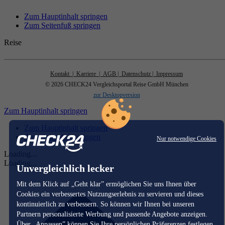
Zum Hauptinhalt springen
Zum Seitenfuß springen
Reise
Kontakt
| Karriere
| AGB
| Datenschutz
| Impressum
© 2026 CHECK24 Vergleichsportal Reise GmbH München
zur Desktopversion
Zum Hauptinhalt springen
Zum Hauptinhalt springen
Zum Seitenfuß springen
Nur notwendige Cookies
Loading...
Loading...
Unvergleichlich lecker
Mit dem Klick auf „Geht klar” ermöglichen Sie uns Ihnen über
Cookies ein verbessertes Nutzungserlebnis zu servieren und dieses
kontinuierlich zu verbessern. So können wir Ihnen bei unseren
Partnern personalisierte Werbung und passende Angebote anzeigen.
Über „Anpassen” können Sie Ihre persönlichen Präferenzen festlegen.