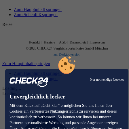
Zum Hauptinhalt springen
Zum Seitenfuß springen
Reise
Kontakt
| Karriere
| AGB
| Datenschutz
| Impressum
© 2026 CHECK24 Vergleichsportal Reise GmbH München
zur Desktopversion
Zum Hauptinhalt springen
Zum Hauptinhalt springen
Zum Seitenfuß springen
Nur notwendige Cookies
Loading...
Loading...
Unvergleichlich lecker
Mit dem Klick auf „Geht klar” ermöglichen Sie uns Ihnen über
Cookies ein verbessertes Nutzungserlebnis zu servieren und dieses
kontinuierlich zu verbessern. So können wir Ihnen bei unseren
Partnern personalisierte Werbung und passende Angebote anzeigen.
Über „Anpassen” können Sie Ihre persönlichen Präferenzen festlegen.