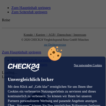
Zum Hauptinhalt springen
Zum Seitenfuß springen
Reise
Kontakt
| Karriere
| AGB
| Datenschutz
| Impressum
© 2026 CHECK24 Vergleichsportal Reise GmbH München
zur Desktopversion
Zum Hauptinhalt springen
Zum Hauptinhalt springen
Zum Seitenfuß springen
Nur notwendige Cookies
Loading...
Loading...
Unvergleichlich lecker
Mit dem Klick auf „Geht klar” ermöglichen Sie uns Ihnen über
Cookies ein verbessertes Nutzungserlebnis zu servieren und dieses
kontinuierlich zu verbessern. So können wir Ihnen bei unseren
Partnern personalisierte Werbung und passende Angebote anzeigen.
Über „Anpassen” können Sie Ihre persönlichen Präferenzen festlegen.