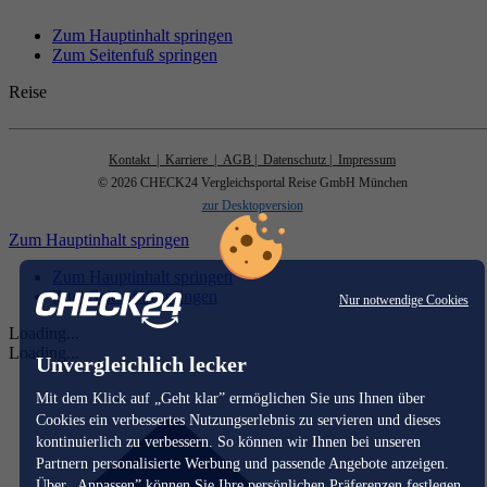
Zum Hauptinhalt springen
Zum Seitenfuß springen
Reise
Kontakt
| Karriere
| AGB
| Datenschutz
| Impressum
© 2026 CHECK24 Vergleichsportal Reise GmbH München
zur Desktopversion
Zum Hauptinhalt springen
Zum Hauptinhalt springen
Zum Seitenfuß springen
Nur notwendige Cookies
Loading...
Loading...
Unvergleichlich lecker
Mit dem Klick auf „Geht klar” ermöglichen Sie uns Ihnen über
Cookies ein verbessertes Nutzungserlebnis zu servieren und dieses
kontinuierlich zu verbessern. So können wir Ihnen bei unseren
Partnern personalisierte Werbung und passende Angebote anzeigen.
Über „Anpassen” können Sie Ihre persönlichen Präferenzen festlegen.