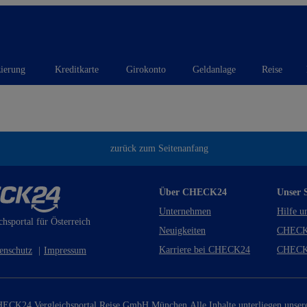
zierung
Kreditkarte
Girokonto
Geldanlage
Reise
zurück zum Seitenanfang
Über CHECK24
Unser S
Unternehmen
Hilfe u
chsportal für Österreich
Neuigkeiten
CHECK
Karriere bei CHECK24
CHECK
enschutz
|
Impressum
ECK24 Vergleichsportal Reise GmbH München.
Alle Inhalte unterliegen unse