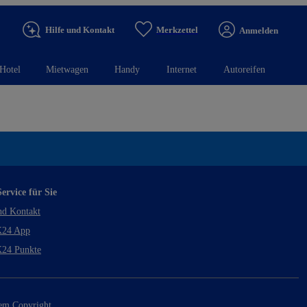
Hilfe und Kontakt
Merkzettel
Anmelden
Hotel
Mietwagen
Handy
Internet
Autoreifen
ervice für Sie
nd Kontakt
24 App
24 Punkte
rem Copyright.