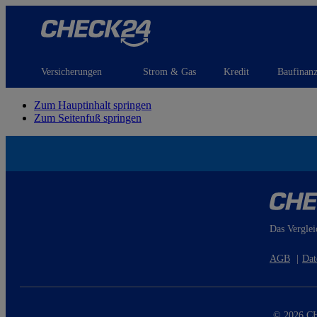
Versicherungen
Strom & Gas
Kredit
Baufinan
Zum Hauptinhalt springen
Zum Seitenfuß springen
Das Verglei
AGB
|
Dat
© 2026 CH