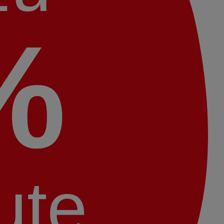
%
ute