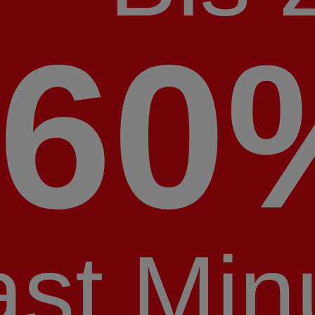
60
ast Min